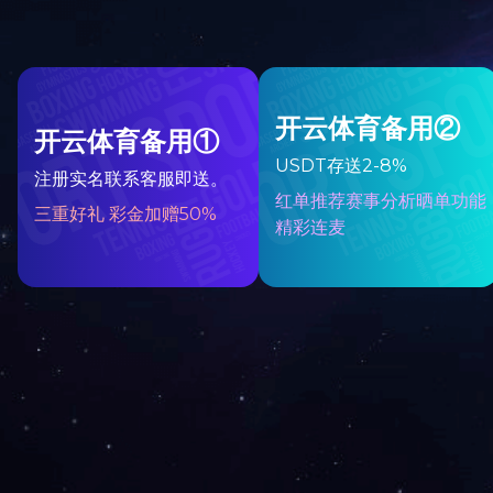
首页
关于爱游戏官
产品展示
销售服务