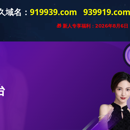
English
热线：0513-84885149(人事部) 84885
首
关于爱游戏官方网站（中国）爱
新闻
产品
销售
企
页
游戏有限公司官网
资讯
展示
服务
文
产业布局
荣誉资质